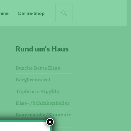
SUCHE
mine
Online-Shop
Rund um’s Haus
Busche Berta Haus
Bergbrennerei
Töpferei s’Alpgfihl
Käse-/Schinkenkeller
Bauernstube/Sonnente
×
rrasse/Galerie