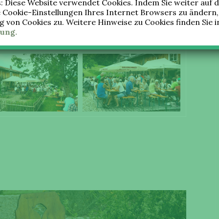
 Diese Website verwendet Cookies. Indem Sie weiter auf d
e Cookie-Einstellungen Ihres Internet Browsers zu ändern
von Cookies zu. Weitere Hinweise zu Cookies finden Sie i
ung.
tion