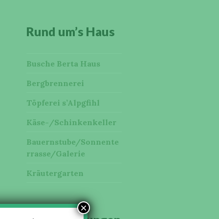
Rund um’s Haus
Busche Berta Haus
Bergbrennerei
Töpferei s’Alpgfihl
Käse-/Schinkenkeller
Bauernstube/Sonnente
rrasse/Galerie
Kräutergarten
×