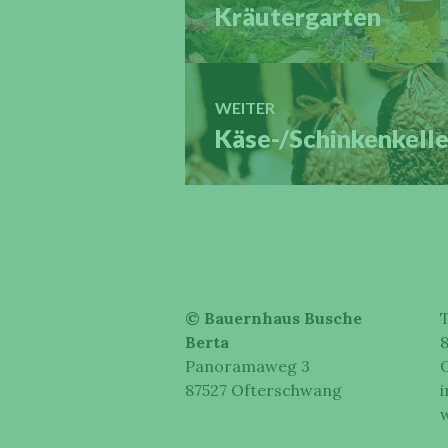
Kräutergarten
Vorheriger
Beitrag:
WEITER
Käse-/Schinkenkelle
Nächster
Beitrag:
© Bauernhaus Busche
T
Berta
8
Panoramaweg 3
87527 Ofterschwang
i