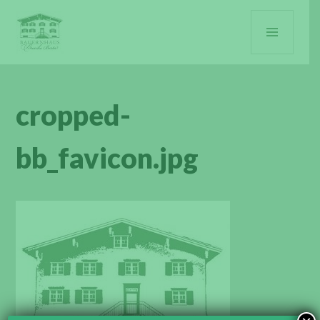
Zum
PRIMÄ
Inhalt
springen
MENÜ
BAUERNHAUS BUSCHE BERTA
cropped-
bb_favicon.jpg