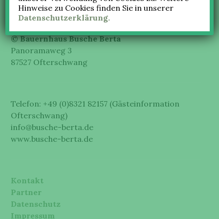
Hinweise zu Cookies finden Sie in unserer
SEITENLEISTE
Datenschutzerklärung.
© Bauernhaus Busche Berta
Panoramaweg 3
87527 Ofterschwang
Telefon: +49 (0)8321 82157 (Gästeinformation
Ofterschwang)
info@busche-berta.de
www.busche-berta.de
Kontakt
Partner
Datenschutz
Impressum