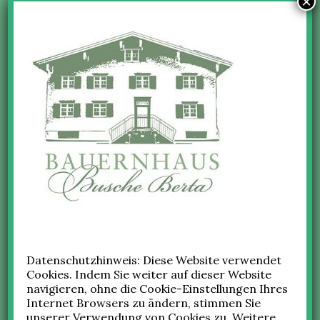
×
https://www.busche-berta.de/wp-
content/uploads/2018/01/cropped-
bb_favicon.jpg
31.
BUSCHE
JANUAR
2018
Beitragsnavigation
Datenschutzhinweis: Diese Website verwendet
VORHERIGES
Cookies. Indem Sie weiter auf dieser Website
cropped-bb_favicon.jpg
Vorheriger
navigieren, ohne die Cookie-Einstellungen Ihres
Internet Browsers zu ändern, stimmen Sie
Beitrag:
unserer Verwendung von Cookies zu. Weitere