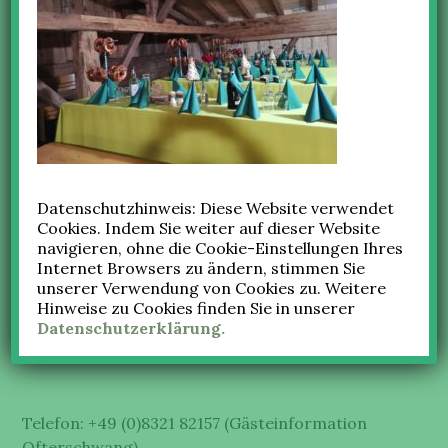
15.
ALEXANDRA
JUNI
NAMA
2021
Beitragsnavigation
VORHERIGES
gedeckter Tisch4
Vorheriger
Beitrag:
Datenschutzhinweis: Diese Website verwendet
Cookies. Indem Sie weiter auf dieser Website
SEITENLEISTE
navigieren, ohne die Cookie-Einstellungen Ihres
Internet Browsers zu ändern, stimmen Sie
unserer Verwendung von Cookies zu. Weitere
© Bauernhaus Busche Berta
Hinweise zu Cookies finden Sie in unserer
Panoramaweg 3
Datenschutzerklärung.
87527 Ofterschwang
Telefon: +49 (0)8321 82157 (Gästeinformation
Ofterschwang)